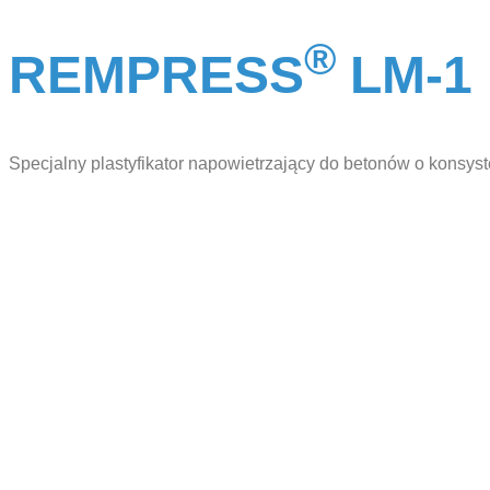
®
REMPRESS
LM-1
Specjalny plastyfikator napowietrzający do betonów o konsyste
Efektywna produkcja
betonu z War-
Remedium
Potrzebujesz pomocy przy doborze
domieszek? Umów rozmowę z
naszym doradcą techniczno-