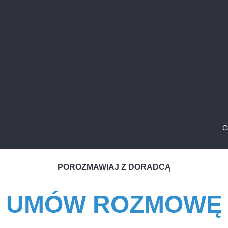
C
POROZMAWIAJ Z DORADCĄ
UMÓW ROZMOWĘ