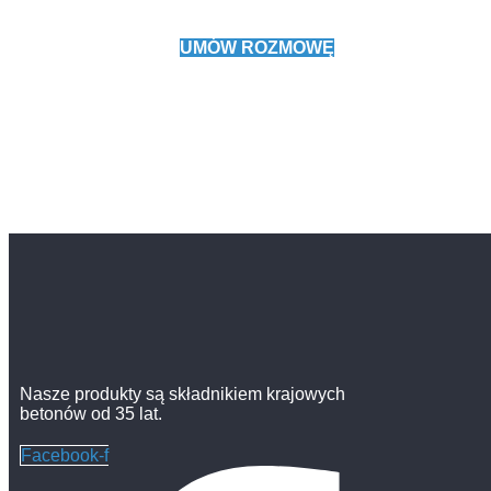
handlowym.
UMÓW ROZMOWĘ
Nasze produkty są składnikiem krajowych
betonów od 35 lat.
Facebook-f