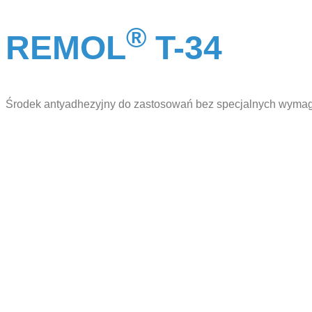
®
REMOL
T-34
Środek antyadhezyjny do zastosowań bez specjalnych wyma
Efektywna produkcja
betonu z War-
Remedium
Potrzebujesz pomocy przy doborze
domieszek? Umów rozmowę z
naszym doradcą techniczno-