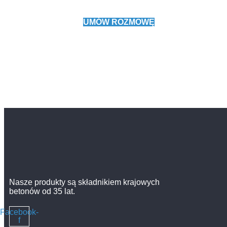
handlowym.
UMÓW ROZMOWĘ
Nasze produkty są składnikiem krajowych
betonów od 35 lat.
Facebook-
f