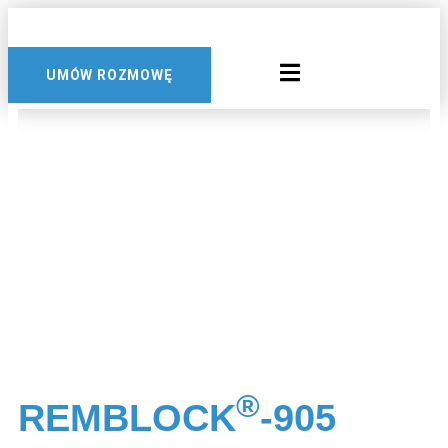
Przejdź
do
treści
UMÓW ROZMOWĘ
®
REMBLOCK
-905