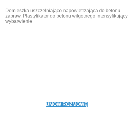
Domieszka uszczelniająco-napowietrzająca do betonu i
zapraw. Plastyfikator do betonu wilgotnego intensyfikujący
wybarwienie
Efektywna produkcja betonu z
War-Remedium
Potrzebujesz pomocy przy doborze domieszek?
Umów rozmowę z naszym doradcą techniczno-
handlowym.
UMÓW ROZMOWĘ