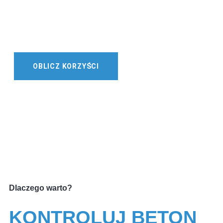
FUNDAMENTY
STROPY
WYLEWKI
POSADZKI PRZEMYSŁOWE
ZBIORNIKI
STUKTURY
OBLICZ KORZYŚCI
Dlaczego warto?
KONTROLUJ BETON