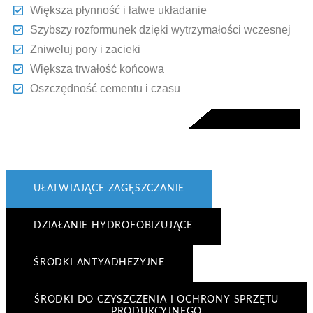
Większa płynność i łatwe układanie
Szybszy rozformunek dzięki wytrzymałości wczesnej
Zniweluj pory i zacieki
Większa trwałość końcowa
Oszczędność cementu i czasu
UŁATWIAJĄCE ZAGĘSZCZANIE
DZIAŁANIE HYDROFOBIZUJĄCE
ŚRODKI ANTYADHEZYJNE
ŚRODKI DO CZYSZCZENIA I OCHRONY SPRZĘTU
PRODUKCYJNEGO