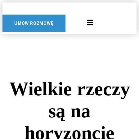
Przejdź
do
treści
UMÓW ROZMOWĘ
Wielkie rzeczy
są na
horyzoncie