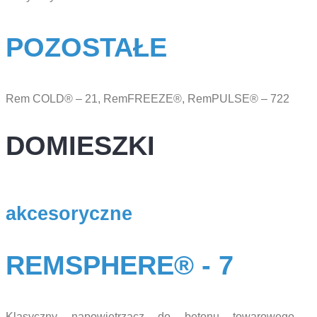
POZOSTAŁE
Rem COLD® – 21, RemFREEZE®, RemPULSE® – 722
DOMIESZKI
akcesoryczne
REMSPHERE® - 7
Klasyczny napowietrzacz do betonu towarowego,