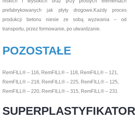
niskich i wysokich oraz przy prostych elementach
prefabrykowanych jak płyty drogowe.Każdy proces
produkcji betonu niesie ze sobą wyzwania – od
transportu, przez formowanie, po utwardzanie.
POZOSTAŁE
RemFILL® – 116, RemFILL® – 118, RemFILL® – 121,
RemFILL® – 218, RemFILL® – 225, RemFILL® – 125,
RemFILL® – 220, RemFILL® – 315, RemFILL® – 231
SUPERPLASTYFIKATO