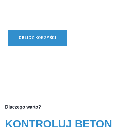
KOSTKA BRUKOWA
OBRZEŻA
PŁYTY
PUSTAKI ŚCIENNE
ELEMENTY OGRODZENIOWE
BLOCZKI
OBLICZ KORZYŚCI
Dlaczego warto?
KONTROLUJ BETON